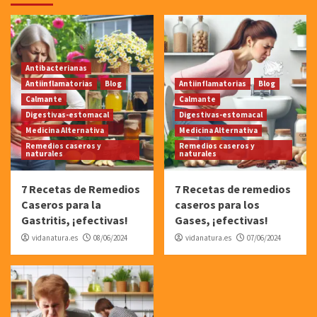
Antibacterianas
Antiinflamatorias
Blog
Antiinflamatorias
Blog
Calmante
Calmante
Digestivas-estomacal
Digestivas-estomacal
Medicina Alternativa
Medicina Alternativa
Remedios caseros y
Remedios caseros y
naturales
naturales
7 Recetas de Remedios
7 Recetas de remedios
Caseros para la
caseros para los
Gastritis, ¡efectivas!
Gases, ¡efectivas!
vidanatura.es
08/06/2024
vidanatura.es
07/06/2024