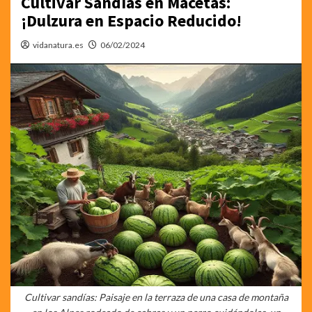
Cultivar Sandías en Macetas:
¡Dulzura en Espacio Reducido!
vidanatura.es
06/02/2024
Cultivar sandías: Paisaje en la terraza de una casa de montaña