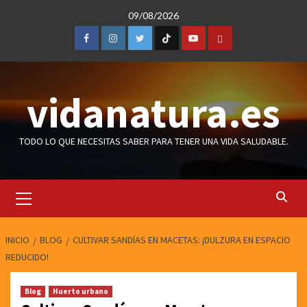
Saltar
09/08/2026
al
contenido
Facebook
Instagram
Twitter
TicToc
Youtube
Amazon
vidanatura.es
TODO LO QUE NECESITAS SABER PARA TENER UNA VIDA SALUDABLE.
Menú
primario
INICIO
BLOG
CULTIVAR SANDÍAS EN MACETAS: ¡DULZURA EN ESPACIO
REDUCIDO!
Blog
Huerto urbano