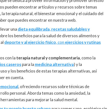
 que se dedica a proveer información y promover un estilo
arios pueden encontrar artículos y recursos sobre temas
, la terapia natural, el bienestar emocional y el cuidado del
aber que puedes encontrar en nuestra web.
llevar una
dieta equilibrada
,
recetas saludables y
bre los beneficios para la salud de diversos alimentos y
 al
deporte y al ejercicio físico
, con
ejercicios y rutinas
os con la
terapia natural y complementaria
, como la
ios caseros
para la
medicina alternativa
) y la
so y los beneficios de estas terapias alternativas, así
ner en cuenta.
emocional
, ofreciendo recursos sobre técnicas de
arrollo personal. Aborda temas como la ansiedad, la
 herramientas para mejorar la salud mental.
ar tu propio huerto urbano
para comer sano, ecológico sin