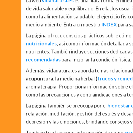
La web
vidanatura.es
es una plataforma en línea
de vida saludable y equilibrado. En ella, los usu
como la alimentación saludable, el ejercicio físico
medio ambiente. Entra en nuestro
INDEX
para s
La página ofrece consejos prácticos sobre cómo 
nutricionales
, así como información detallada so
nutrientes. También incluye secciones dedicadas
recomendadas
para mejorar la condición física.
Además, vidanatura.es aborda temas relacionad
acupuntura
, la medicina herbal
(
trucos y remed
aromaterapia. Proporciona información sobre el u
como las precauciones y contraindicaciones a te
La página también se preocupa por el
bienestar 
relajación, meditación, gestión del estrés y des
depresión y las emociones, brindando consejos y
También te ofrecemos información de como
cre