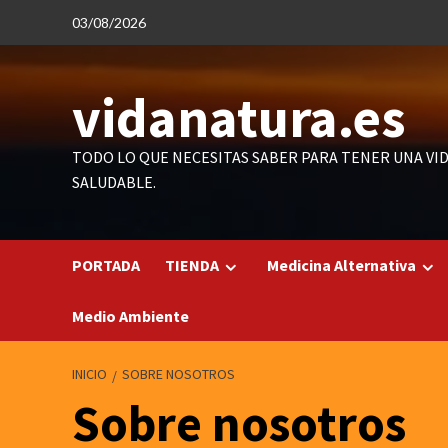
Saltar
03/08/2026
al
contenido
vidanatura.es
TODO LO QUE NECESITAS SABER PARA TENER UNA VI
SALUDABLE.
PORTADA
TIENDA
Medicina Alternativa
Medio Ambiente
INICIO
SOBRE NOSOTROS
Sobre nosotros