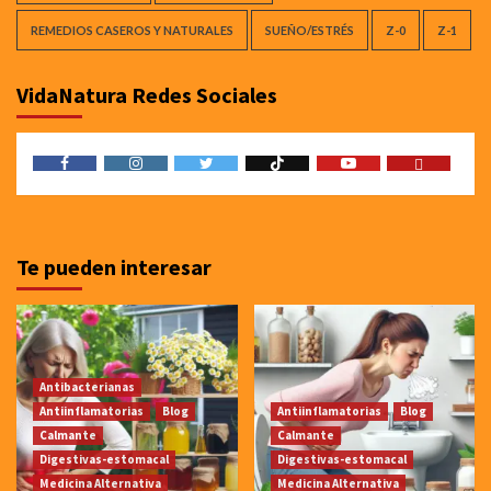
REMEDIOS CASEROS Y NATURALES
SUEÑO/ESTRÉS
Z-0
Z-1
VidaNatura Redes Sociales
Facebook
Instagram
Twitter
TicToc
Youtube
Amazon
Te pueden interesar
Antibacterianas
Antiinflamatorias
Blog
Antiinflamatorias
Blog
Calmante
Calmante
Digestivas-estomacal
Digestivas-estomacal
Medicina Alternativa
Medicina Alternativa