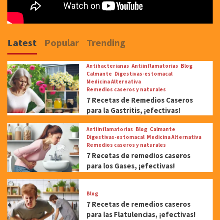
Latest
Popular
Trending
Antibacterianas
Antiinflamatorias
Blog
Calmante
Digestivas-estomacal
Medicina Alternativa
Remedios caseros y naturales
7 Recetas de Remedios Caseros
para la Gastritis, ¡efectivas!
Antiinflamatorias
Blog
Calmante
Digestivas-estomacal
Medicina Alternativa
Remedios caseros y naturales
7 Recetas de remedios caseros
para los Gases, ¡efectivas!
Blog
7 Recetas de remedios caseros
para las Flatulencias, ¡efectivas!