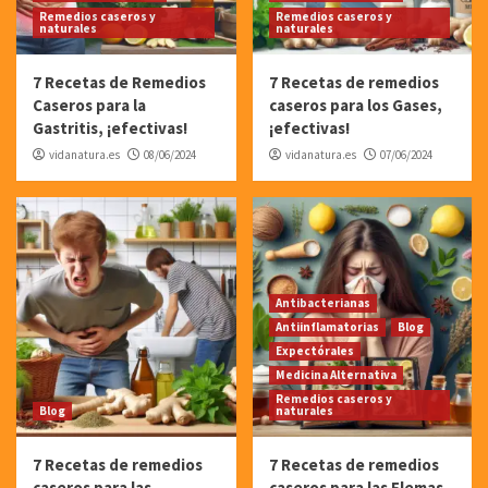
Remedios caseros y
Remedios caseros y
naturales
naturales
7 Recetas de Remedios
7 Recetas de remedios
Caseros para la
caseros para los Gases,
Gastritis, ¡efectivas!
¡efectivas!
vidanatura.es
08/06/2024
vidanatura.es
07/06/2024
Antibacterianas
Antiinflamatorias
Blog
Expectórales
Medicina Alternativa
Remedios caseros y
Blog
naturales
7 Recetas de remedios
7 Recetas de remedios
caseros para las
caseros para las Flemas,