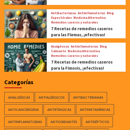
Antibacterianas
Antiinflamatorias
Blog
Expectórales
Medicina Alternativa
Remedios caseros y naturales
7 Recetas de remedios caseros
para las Flemas, ¡efectivas!
Analgésicas
Antiinflamatorias
Blog
Calmante
Medicina Alternativa
Remedios caseros y naturales
7 Recetas de remedios caseros
para la Fimosis, ¡efectivas!
Categorías
ANALGÉSICAS
ANTIALÉRGICOS
ANTIBACTERIANAS
ANTICANCERÍGENA
ANTIFÚNGICAS
ANTIHISTAMÍNICAS
ANTIINFLAMATORIAS
ANTIOXIDANTES
ANTISÉPTICOS