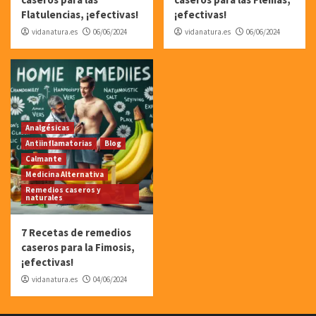
Flatulencias, ¡efectivas!
¡efectivas!
vidanatura.es
06/06/2024
vidanatura.es
06/06/2024
Analgésicas
Antiinflamatorias
Blog
Calmante
Medicina Alternativa
Remedios caseros y
naturales
7 Recetas de remedios
caseros para la Fimosis,
¡efectivas!
vidanatura.es
04/06/2024