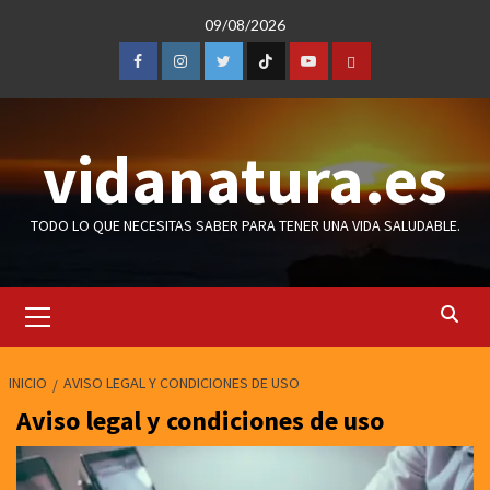
Saltar
09/08/2026
al
contenido
Facebook
Instagram
Twitter
TicToc
Youtube
Amazon
vidanatura.es
TODO LO QUE NECESITAS SABER PARA TENER UNA VIDA SALUDABLE.
Menú
primario
INICIO
AVISO LEGAL Y CONDICIONES DE USO
Aviso legal y condiciones de uso