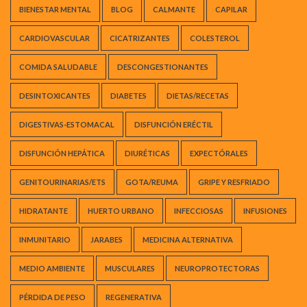
BIENESTAR MENTAL
BLOG
CALMANTE
CAPILAR
CARDIOVASCULAR
CICATRIZANTES
COLESTEROL
COMIDA SALUDABLE
DESCONGESTIONANTES
DESINTOXICANTES
DIABETES
DIETAS/RECETAS
DIGESTIVAS-ESTOMACAL
DISFUNCIÓN ERÉCTIL
DISFUNCIÓN HEPÁTICA
DIURÉTICAS
EXPECTÓRALES
GENITOURINARIAS/ETS
GOTA/REUMA
GRIPE Y RESFRIADO
HIDRATANTE
HUERTO URBANO
INFECCIOSAS
INFUSIONES
INMUNITARIO
JARABES
MEDICINA ALTERNATIVA
MEDIO AMBIENTE
MUSCULARES
NEUROPROTECTORAS
PÉRDIDA DE PESO
REGENERATIVA