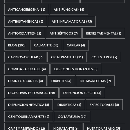
ANTICANCERÍGENA
(11)
ANTIFÚNGICAS
(16)
ANTIHISTAMÍNICAS
(5)
ANTIINFLAMATORIAS
(95)
ANTIOXIDANTES
(22)
ANTISÉPTICOS
(7)
BIENESTAR MENTAL
(1)
BLOG
(205)
CALMANTE
(38)
CAPILAR
(4)
CARDIOVASCULAR
(7)
CICATRIZANTES
(11)
COLESTEROL
(7)
COMIDA SALUDABLE
(4)
DESCONGESTIONANTES
(8)
DESINTOXICANTES
(4)
DIABETES
(4)
DIETAS/RECETAS
(7)
DIGESTIVAS-ESTOMACAL
(20)
DISFUNCIÓN ERÉCTIL
(4)
DISFUNCIÓN HEPÁTICA
(5)
DIURÉTICAS
(4)
EXPECTÓRALES
(5)
GENITOURINARIAS/ETS
(7)
GOTA/REUMA
(10)
GRIPE Y RESFRIADO
(12)
HIDRATANTE
(6)
HUERTO URBANO
(58)