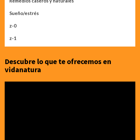
Remedios caseros y naturales
Sueño/estrés
z-0
z-1
Descubre lo que te ofrecemos en
vidanatura