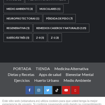
MEDIO AMBIENTE
(3)
MUSCULARES
(1)
NEUROPROTECTORAS
(1)
PÉRDIDA DE PESO
(7)
REGENERATIVA
(5)
REMEDIOS CASEROS Y NATURALES
(125)
SUEÑO/ESTRÉS
(5)
Z-0
(5)
Z-1
(3)
PORTADA
TIENDA
Medicina Alternativa
Dietas y Recetas
Apps de salud
Bienestar Mental
Ejercicios
Huerto Urbano
Medio Ambiente
Facebook
Instagram
Twitter
TicToc
Youtube
Amazon
Este sitio web (vidanatura.es) utiliza cookies para que usted tenga la mejor
experiencia de usuario. Si continúa navegando está dando su consentimiento