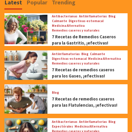
Latest
Popular
Trending
Antibacterianas
Antiinflamatorias
Blog
Calmante
Digestivas-estomacal
Medicina Alternativa
Remedios caseros y naturales
7 Recetas de Remedios Caseros
para la Gastritis, ¡efectivas!
Antiinflamatorias
Blog
Calmante
Digestivas-estomacal
Medicina Alternativa
Remedios caseros y naturales
7 Recetas de remedios caseros
para los Gases, ¡efectivas!
Blog
7 Recetas de remedios caseros
para las Flatulencias, ¡efectivas!
Antibacterianas
Antiinflamatorias
Blog
Expectórales
Medicina Alternativa
Remedios caseros y naturales