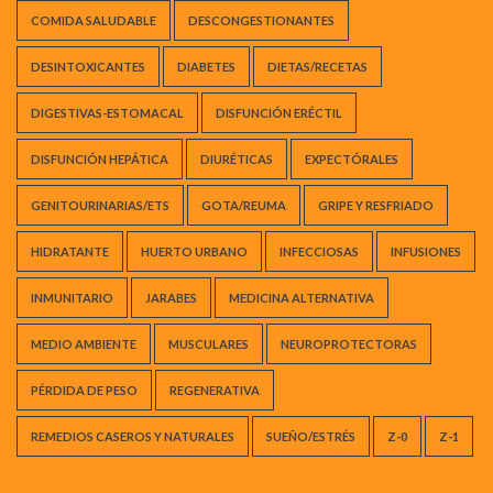
COMIDA SALUDABLE
DESCONGESTIONANTES
DESINTOXICANTES
DIABETES
DIETAS/RECETAS
DIGESTIVAS-ESTOMACAL
DISFUNCIÓN ERÉCTIL
DISFUNCIÓN HEPÁTICA
DIURÉTICAS
EXPECTÓRALES
GENITOURINARIAS/ETS
GOTA/REUMA
GRIPE Y RESFRIADO
HIDRATANTE
HUERTO URBANO
INFECCIOSAS
INFUSIONES
INMUNITARIO
JARABES
MEDICINA ALTERNATIVA
MEDIO AMBIENTE
MUSCULARES
NEUROPROTECTORAS
PÉRDIDA DE PESO
REGENERATIVA
REMEDIOS CASEROS Y NATURALES
SUEÑO/ESTRÉS
Z-0
Z-1