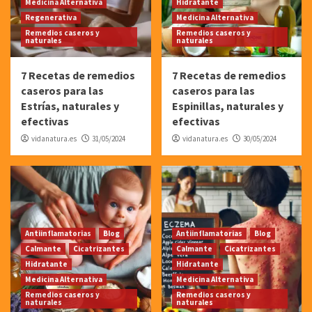
Medicina Alternativa
Hidratante
Regenerativa
Medicina Alternativa
Remedios caseros y
Remedios caseros y
naturales
naturales
7 Recetas de remedios
7 Recetas de remedios
caseros para las
caseros para las
Estrías, naturales y
Espinillas, naturales y
efectivas
efectivas
vidanatura.es
31/05/2024
vidanatura.es
30/05/2024
Antiinflamatorias
Blog
Antiinflamatorias
Blog
Calmante
Cicatrizantes
Calmante
Cicatrizantes
Hidratante
Hidratante
Medicina Alternativa
Medicina Alternativa
Remedios caseros y
Remedios caseros y
naturales
naturales