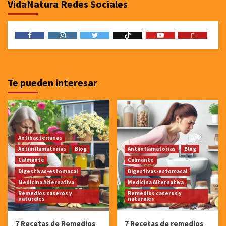
VidaNatura Redes Sociales
Facebook
Instagram
Twitter
TicToc
Youtube
Amazon
Te pueden interesar
Antibacterianas
Antiinflamatorias
Blog
Antiinflamatorias
Blog
Calmante
Calmante
Digestivas-estomacal
Digestivas-estomacal
Medicina Alternativa
Medicina Alternativa
Remedios caseros y
Remedios caseros y
naturales
naturales
7 Recetas de Remedios
7 Recetas de remedios