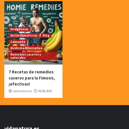
Analgésicas
Antiinflamatorias
Blog
Calmante
Medicina Alternativa
Remedios caseros y
naturales
7 Recetas de remedios
caseros para la Fimosis,
¡efectivas!
vidanatura.es
04/06/2024
vidanatura.es