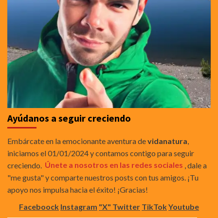
Ayúdanos a seguir creciendo
Embárcate en la emocionante aventura de
vidanatura
,
iniciamos el 01/01/2024 y contamos contigo para seguir
creciendo.
Únete a nosotros en las redes sociales
, dale a
"me gusta" y comparte nuestros posts con tus amigos. ¡Tu
apoyo nos impulsa hacia el éxito! ¡Gracias!
Faceboock
Instagram
"X" Twitter
TikTok
Youtube