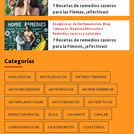
7 Recetas de remedios caseros
para las Flemas, ¡efectivas!
Analgésicas
Antiinflamatorias
Blog
Calmante
Medicina Alternativa
Remedios caseros y naturales
7 Recetas de remedios caseros
para la Fimosis, ¡efectivas!
Categorías
ANALGÉSICAS
ANTIALÉRGICOS
ANTIBACTERIANAS
ANTICANCERÍGENA
ANTIFÚNGICAS
ANTIHISTAMÍNICAS
ANTIINFLAMATORIAS
ANTIOXIDANTES
ANTISÉPTICOS
BIENESTAR MENTAL
BLOG
CALMANTE
CAPILAR
CARDIOVASCULAR
CICATRIZANTES
COLESTEROL