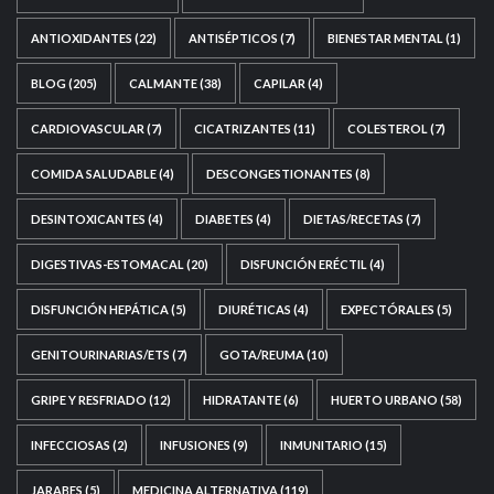
ANTIOXIDANTES
(22)
ANTISÉPTICOS
(7)
BIENESTAR MENTAL
(1)
BLOG
(205)
CALMANTE
(38)
CAPILAR
(4)
CARDIOVASCULAR
(7)
CICATRIZANTES
(11)
COLESTEROL
(7)
COMIDA SALUDABLE
(4)
DESCONGESTIONANTES
(8)
DESINTOXICANTES
(4)
DIABETES
(4)
DIETAS/RECETAS
(7)
DIGESTIVAS-ESTOMACAL
(20)
DISFUNCIÓN ERÉCTIL
(4)
DISFUNCIÓN HEPÁTICA
(5)
DIURÉTICAS
(4)
EXPECTÓRALES
(5)
GENITOURINARIAS/ETS
(7)
GOTA/REUMA
(10)
GRIPE Y RESFRIADO
(12)
HIDRATANTE
(6)
HUERTO URBANO
(58)
INFECCIOSAS
(2)
INFUSIONES
(9)
INMUNITARIO
(15)
JARABES
(5)
MEDICINA ALTERNATIVA
(119)