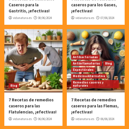
Caseros para la
caseros para los Gases,
Gastritis, ¡efectivas!
¡efectivas!
vidanatura.es
08/06/2024
vidanatura.es
07/06/2024
Antibacterianas
Antiinflamatorias
Blog
Expectórales
Medicina Alternativa
Remedios caseros y
Blog
naturales
7 Recetas de remedios
7 Recetas de remedios
caseros para las
caseros para las Flemas,
Flatulencias, ¡efectivas!
¡efectivas!
vidanatura.es
06/06/2024
vidanatura.es
06/06/2024