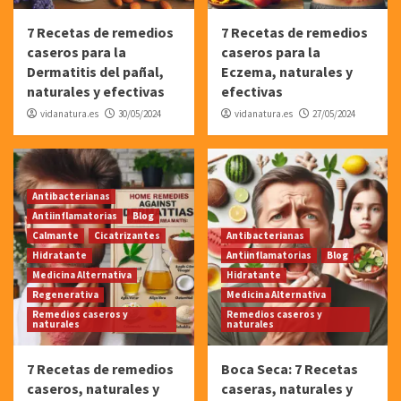
7 Recetas de remedios
7 Recetas de remedios
caseros para la
caseros para la
Dermatitis del pañal,
Eczema, naturales y
naturales y efectivas
efectivas
vidanatura.es
30/05/2024
vidanatura.es
27/05/2024
Antibacterianas
Antiinflamatorias
Blog
Calmante
Cicatrizantes
Antibacterianas
Hidratante
Antiinflamatorias
Blog
Medicina Alternativa
Hidratante
Regenerativa
Medicina Alternativa
Remedios caseros y
Remedios caseros y
naturales
naturales
7 Recetas de remedios
Boca Seca: 7 Recetas
caseros, naturales y
caseras, naturales y