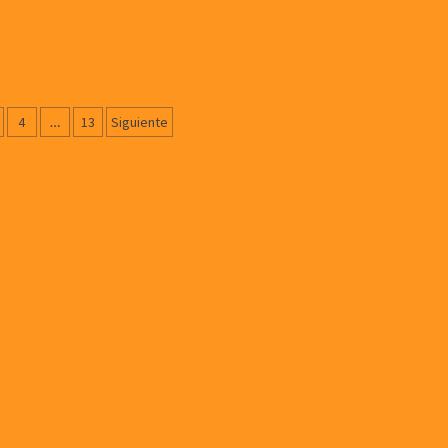
ación
4
…
13
Siguiente
as