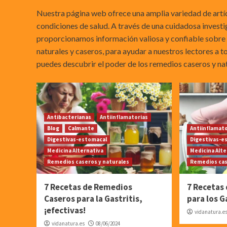
Nuestra página web ofrece una amplia variedad de artíc
condiciones de salud. A través de una cuidadosa investi
proporcionamos información valiosa y confiable sobre 
naturales y caseros, para ayudar a nuestros lectores a 
puedes descubrir el poder de los remedios caseros y nat
Antibacterianas
Antiinflamatorias
Blog
Calmante
Antiinflamat
Digestivas-estomacal
Digestivas-e
Medicina Alternativa
Medicina Alte
Remedios caseros y naturales
Remedios cas
7 Recetas de Remedios
7 Recetas
Caseros para la Gastritis,
para los G
¡efectivas!
vidanatura.e
vidanatura.es
08/06/2024