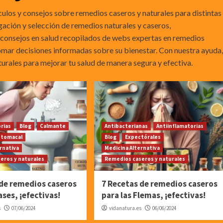
ulos y consejos sobre remedios caseros y naturales para distintas
gación y selección de remedios naturales y caseros,
consejos en salud recopilados de webs expertas en remedios
tomar decisiones informadas sobre su bienestar. Con nuestra ayuda,
urales para mejorar tu salud de manera segura y efectiva.
orias
Blog
Calmante
Antibacterianas
Antiinflamatorias
stomacal
Blog
Expectórales
rnativa
Medicina Alternativa
eros y naturales
Remedios caseros y naturales
 de remedios caseros
7 Recetas de remedios caseros
ases, ¡efectivas!
para las Flemas, ¡efectivas!
s
07/06/2024
vidanatura.es
06/06/2024