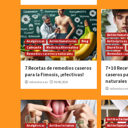
Antiinflamat
Analgésicas
Antiinflamatorias
Blog
Antisépticos
Calmante
Medicina Alternativa
Diuréticas
Remedios caseros y naturales
Remedios cas
7 Recetas de remedios caseros
7+10 Rece
para la Fimosis, ¡efectivas!
caseros pa
naturales 
vidanatura.es
04/06/2024
vidanatura.e
Antibacteria
Analgésicas
Antibacterianas
Antiinflamat