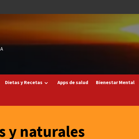
DA
Dietas y Recetas
Apps de salud
Bienestar Mental
 y naturales