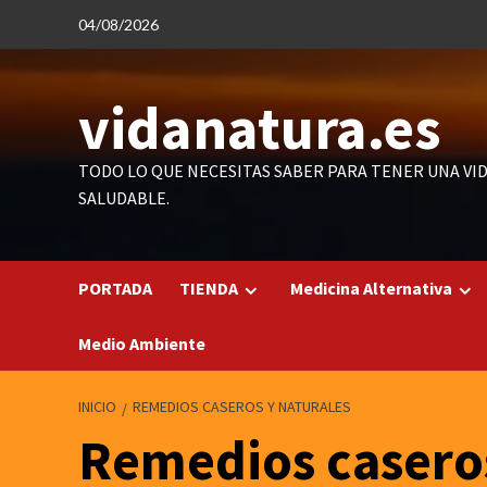
Saltar
04/08/2026
al
contenido
vidanatura.es
TODO LO QUE NECESITAS SABER PARA TENER UNA VI
SALUDABLE.
PORTADA
TIENDA
Medicina Alternativa
Medio Ambiente
INICIO
REMEDIOS CASEROS Y NATURALES
Remedios caseros