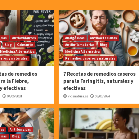
orias
Antioxidantes
Analgésicas
Antibacterianas
Blog
Calmante
Antiinflamatorias
Blog
Medicina Alternativa
Medicina Alternativa
eros y naturales
Remedios caseros y naturales
tas de remedios
7 Recetas de remedios caseros
ra la Fiebre,
para la Faringitis, naturales y
y efectivas
efectivas
s
04/06/2024
vidanatura.es
03/06/2024
nas
Antifúngicas
orias
Blog