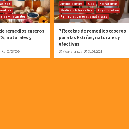
ias/ETS
Antioxidantes
Blog
Hidratante
rnativa
Medicina Alternativa
Regenerativa
eros y naturales
Remedios caseros y naturales
 de remedios caseros
7 Recetas de remedios caseros
TS, naturales y
para las Estrías, naturales y
efectivas
s
01/06/2024
vidanatura.es
31/05/2024