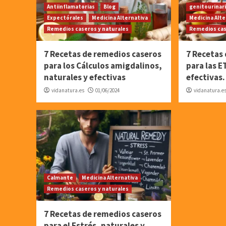
Antiinflamatorias
Blog
genitourinar
Expectórales
Medicina Alternativa
Medicina Alte
Remedios caseros y naturales
Remedios cas
7 Recetas de remedios caseros
7 Recetas
para los Cálculos amigdalinos,
para las E
naturales y efectivas
efectivas.
vidanatura.es
01/06/2024
vidanatura.e
Calmante
Medicina Alternativa
Remedios caseros y naturales
7 Recetas de remedios caseros
para el Estrés, naturales y