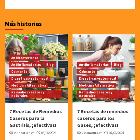
Más historias
Antibacterianas
Antiinflamatorias
Blog
Antiinflamatorias
Blog
Calmante
Calmante
Digestivas-estomacal
Digestivas-estomacal
Medicina Alternativa
Medicina Alternativa
Remedios caseros y
Remedios caseros y
naturales
naturales
7 Recetas de Remedios
7 Recetas de remedios
Caseros para la
caseros para los
Gastritis, ¡efectivas!
Gases, ¡efectivas!
vidanatura.es
08/06/2024
vidanatura.es
07/06/2024