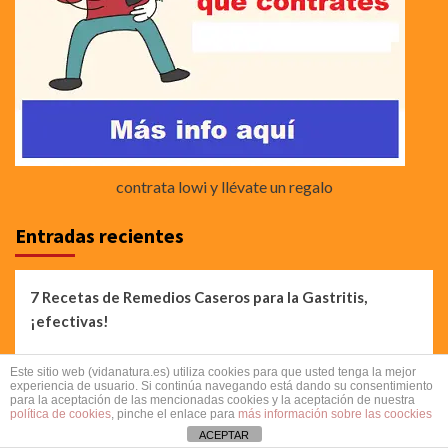
contrata lowi y llévate un regalo
Entradas recientes
7 Recetas de Remedios Caseros para la Gastritis,
¡efectivas!
7 Recetas de remedios caseros para los Gases,
Este sitio web (vidanatura.es) utiliza cookies para que usted tenga la mejor
¡efectivas!
experiencia de usuario. Si continúa navegando está dando su consentimiento
para la aceptación de las mencionadas cookies y la aceptación de nuestra
política de cookies
, pinche el enlace para
más información sobre las coockies
7 Recetas de remedios caseros para las Flatulencias,
ACEPTAR
¡efectivas!