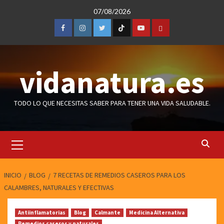
Saltar
07/08/2026
al
contenido
Facebook
Instagram
Twitter
TicToc
Youtube
Amazon
vidanatura.es
TODO LO QUE NECESITAS SABER PARA TENER UNA VIDA SALUDABLE.
Menú
primario
INICIO
BLOG
7 RECETAS DE REMEDIOS CASEROS PARA LOS
CALAMBRES, NATURALES Y EFECTIVAS
Antiinflamatorias
Blog
Calmante
Medicina Alternativa
Remedios caseros y naturales