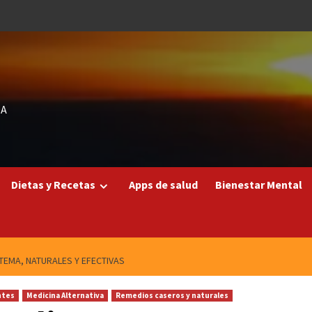
DA
Dietas y Recetas
Apps de salud
Bienestar Mental
TEMA, NATURALES Y EFECTIVAS
ntes
Medicina Alternativa
Remedios caseros y naturales