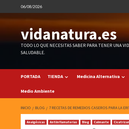
Saltar
06/08/2026
al
contenido
vidanatura.es
TODO LO QUE NECESITAS SABER PARA TENER UNA VI
SALUDABLE.
PORTADA
TIENDA
Medicina Alternativa
Medio Ambiente
INICIO
BLOG
7 RECETAS DE REMEDIOS CASEROS PARA LA ERI
Analgésicas
Antiinflamatorias
Blog
Calmante
Cicatriza