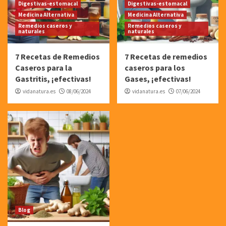
Digestivas-estomacal
Digestivas-estomacal
Medicina Alternativa
Medicina Alternativa
Remedios caseros y
Remedios caseros y
naturales
naturales
7 Recetas de Remedios
7 Recetas de remedios
Caseros para la
caseros para los
Gastritis, ¡efectivas!
Gases, ¡efectivas!
vidanatura.es
08/06/2024
vidanatura.es
07/06/2024
Blog