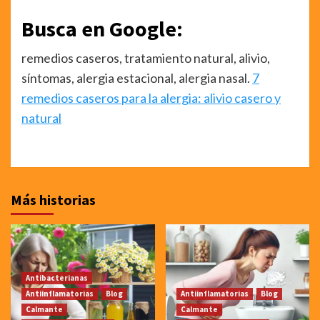
Busca en Google:
remedios caseros, tratamiento natural, alivio,
síntomas, alergia estacional, alergia nasal.
7
remedios caseros para la alergia: alivio casero y
natural
Más historias
Antibacterianas
Antiinflamatorias
Blog
Antiinflamatorias
Blog
Calmante
Calmante