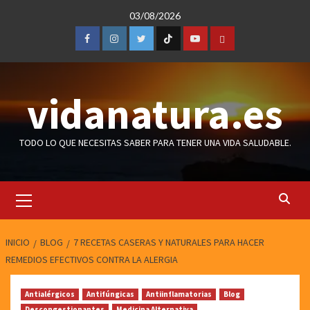
Saltar
03/08/2026
al
contenido
Facebook
Instagram
Twitter
TicToc
Youtube
Amazon
vidanatura.es
TODO LO QUE NECESITAS SABER PARA TENER UNA VIDA SALUDABLE.
Menú
primario
INICIO
BLOG
7 RECETAS CASERAS Y NATURALES PARA HACER
REMEDIOS EFECTIVOS CONTRA LA ALERGIA
Antialérgicos
Antifúngicas
Antiinflamatorias
Blog
Descongestionantes
Medicina Alternativa