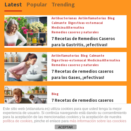
Latest
Popular
Trending
Antibacterianas
Antiinflamatorias
Blog
Calmante
Digestivas-estomacal
Medicina Alternativa
Remedios caseros y naturales
7 Recetas de Remedios Caseros
para la Gastritis, ¡efectivas!
Antiinflamatorias
Blog
Calmante
Digestivas-estomacal
Medicina Alternativa
Remedios caseros y naturales
7 Recetas de remedios caseros
para los Gases, ¡efectivas!
Blog
7 Recetas de remedios caseros
para las Flatulencias, ¡efectivas!
Este sitio web (vidanatura.es) utiliza cookies para que usted tenga la mejor
experiencia de usuario. Si continúa navegando está dando su consentimiento
para la aceptación de las mencionadas cookies y la aceptación de nuestra
política de cookies
, pinche el enlace para
más información sobre las coockies
Antibacterianas
Antiinflamatorias
Blog
ACEPTAR
Expectórales
Medicina Alternativa